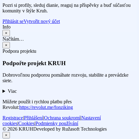
Pozri si profily, sleduj dianie, reaguj na příspěvky a buď súčasťou
komunity v štýle Kruh.
Přihlásit se
Vytvořit nový účet
Info
×
Načítám…
×
Podpora projektu
Podpořte projekt KRUH
Dobrovoľnou podporou pomáhate rozvoju, stabilite a prevádzke
siete.
Viac
Můžete použít i rychlou platbu přes
Revolut:
https://revolut.me/fonziking
Registrace
|
Přihlášení
|
Ochrana soukromí
|
Nastavení
cookies
|
Cookies
|
Podmienky používání
© 2026 KRUH
Developed by Ružasoft Technologies
×