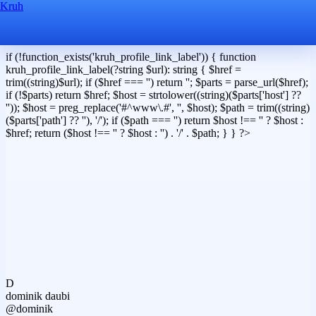
Kruh
if (!function_exists('kruh_profile_link_label')) { function
kruh_profile_link_label(?string $url): string { $href =
trim((string)$url); if ($href === '') return ''; $parts = parse_url($href);
if (!$parts) return $href; $host = strtolower((string)($parts['host'] ??
'')); $host = preg_replace('#^www\.#', '', $host); $path = trim((string)
($parts['path'] ?? ''), '/'); if ($path === '') return $host !== '' ? $host :
$href; return ($host !== '' ? $host : '') . '/' . $path; } } ?>
D
dominik daubi
@dominik