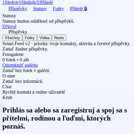
1
Sleduje
1
Sledující
1
Přátelé
Příspěvky
Statusy
Fotky
Přátelé 🔒
Statusy
Statusy budou oddělené od příspěvků.
D
Nové
Příspěvky
Všechny
Fotky
Videa
Reels
Smart Feed v2 · priorita: tvoje kontakty, aktivita a čerstvé příspěvky
Zatiaľ žiadne příspěvky.
Fotogalerie
0 fotek • 0 alb
Odomknúť galériu
Zatiaľ bez fotek v galérii.
O mne
Zatiaľ bez informácií.
Chat
Rychlý kontakt a online uživatelé
Kruh
Prihlás sa alebo sa zaregistruj a spoj sa s
přítelmi, rodinou a ľuďmi, ktorých
poznáš.