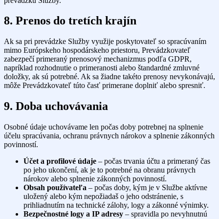
prevádzku Služby.
8. Prenos do tretích krajín
Ak sa pri prevádzke Služby využije poskytovateľ so spracúvaním
mimo Európskeho hospodárskeho priestoru, Prevádzkovateľ
zabezpečí primeraný prenosový mechanizmus podľa GDPR,
napríklad rozhodnutie o primeranosti alebo štandardné zmluvné
doložky, ak sú potrebné. Ak sa žiadne takéto prenosy nevykonávajú,
môže Prevádzkovateľ túto časť primerane doplniť alebo spresniť.
9. Doba uchovávania
Osobné údaje uchovávame len počas doby potrebnej na splnenie
účelu spracúvania, ochranu právnych nárokov a splnenie zákonných
povinností.
Účet a profilové údaje
– počas trvania účtu a primeraný čas
po jeho ukončení, ak je to potrebné na obranu právnych
nárokov alebo splnenie zákonných povinností.
Obsah používateľa
– počas doby, kým je v Službe aktívne
uložený alebo kým nepožiadaš o jeho odstránenie, s
prihliadnutím na technické zálohy, logy a zákonné výnimky.
Bezpečnostné logy a IP adresy
– spravidla po nevyhnutnú