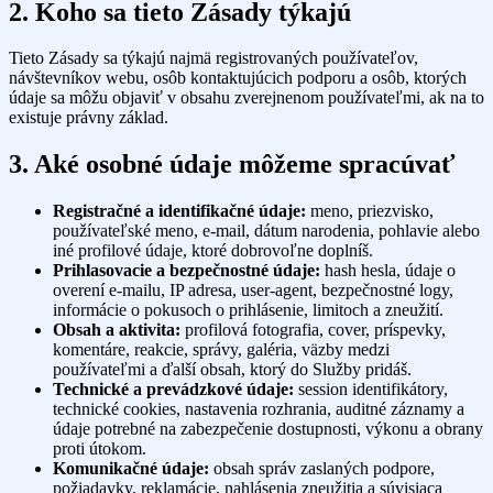
2. Koho sa tieto Zásady týkajú
Tieto Zásady sa týkajú najmä registrovaných používateľov,
návštevníkov webu, osôb kontaktujúcich podporu a osôb, ktorých
údaje sa môžu objaviť v obsahu zverejnenom používateľmi, ak na to
existuje právny základ.
3. Aké osobné údaje môžeme spracúvať
Registračné a identifikačné údaje:
meno, priezvisko,
používateľské meno, e-mail, dátum narodenia, pohlavie alebo
iné profilové údaje, ktoré dobrovoľne doplníš.
Prihlasovacie a bezpečnostné údaje:
hash hesla, údaje o
overení e-mailu, IP adresa, user-agent, bezpečnostné logy,
informácie o pokusoch o prihlásenie, limitoch a zneužití.
Obsah a aktivita:
profilová fotografia, cover, príspevky,
komentáre, reakcie, správy, galéria, väzby medzi
používateľmi a ďalší obsah, ktorý do Služby pridáš.
Technické a prevádzkové údaje:
session identifikátory,
technické cookies, nastavenia rozhrania, auditné záznamy a
údaje potrebné na zabezpečenie dostupnosti, výkonu a obrany
proti útokom.
Komunikačné údaje:
obsah správ zaslaných podpore,
požiadavky, reklamácie, nahlásenia zneužitia a súvisiaca