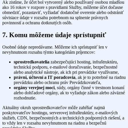
Ak zistíme, že účet bol vytvorený alebo používaný osobou mladšou
ako 16 rokov v rozpore s pravidlami Služby, môžeme účet dočasne
obmedziť, pozastaviť, vyžiadať dodatočné overenie alebo odstrániť
súvisiace údaje v rozsahu potrebnom na splnenie právnych
povinností a ochranu dotknutých osôb.
7. Komu môžeme údaje sprístupniť
Osobné údaje nepredávame. Môžeme ich sprístupniť len v
nevyhnutnom rozsahu týmto kategóriám príjemcov:
sprostredkovatelia
zabezpečujúci hosting, infraštruktúru,
technickú podporu, e-mailové doručovanie, bezpečnostné
alebo analytické nástroje, ak ich pri prevádzke využívame,
právni, účtovní a IT poradcovia
, ak je to potrebné na riadnu
prevádzku alebo ochranu práv Prevádzkovateľa,
orgány verejnej moci
, súdy, orgány činné v trestnom konaní
alebo dohľadové orgány, ak to vyžaduje zákon alebo záväzné
rozhodnutie.
Aktuálny okruh sprostredkovateľov môže zahŕňať najmä
poskytovateľov hostingu, serverovej infraštruktúry, e-mailových
služieb, CDN, bezpečnostných a technických podporných riešení, a
to vždy len v rozsahu nevyhnutnom na riadnu a bezpečnú