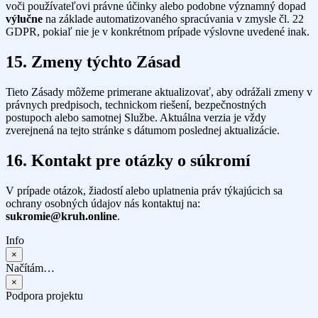
voči používateľovi právne účinky alebo podobne významný dopad
výlučne
na základe automatizovaného spracúvania v zmysle čl. 22
GDPR, pokiaľ nie je v konkrétnom prípade výslovne uvedené inak.
15. Zmeny týchto Zásad
Tieto Zásady môžeme primerane aktualizovať, aby odrážali zmeny v
právnych predpisoch, technickom riešení, bezpečnostných
postupoch alebo samotnej Službe. Aktuálna verzia je vždy
zverejnená na tejto stránke s dátumom poslednej aktualizácie.
16. Kontakt pre otázky o súkromí
V prípade otázok, žiadostí alebo uplatnenia práv týkajúcich sa
ochrany osobných údajov nás kontaktuj na:
sukromie@kruh.online
.
Info
×
Načítám…
×
Podpora projektu