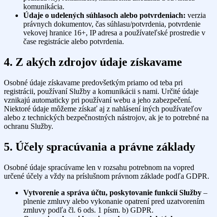
komunikácia.
Údaje o udelených súhlasoch alebo potvrdeniach:
verzia
právnych dokumentov, čas súhlasu/potvrdenia, potvrdenie
vekovej hranice 16+, IP adresa a používateľské prostredie v
čase registrácie alebo potvrdenia.
4. Z akých zdrojov údaje získavame
Osobné údaje získavame predovšetkým priamo od teba pri
registrácii, používaní Služby a komunikácii s nami. Určité údaje
vznikajú automaticky pri používaní webu a jeho zabezpečení.
Niektoré údaje môžeme získať aj z nahlásení iných používateľov
alebo z technických bezpečnostných nástrojov, ak je to potrebné na
ochranu Služby.
5. Účely spracúvania a právne základy
Osobné údaje spracúvame len v rozsahu potrebnom na vopred
určené účely a vždy na príslušnom právnom základe podľa GDPR.
Vytvorenie a správa účtu, poskytovanie funkcií Služby
–
plnenie zmluvy alebo vykonanie opatrení pred uzatvorením
zmluvy podľa čl. 6 ods. 1 písm. b) GDPR.