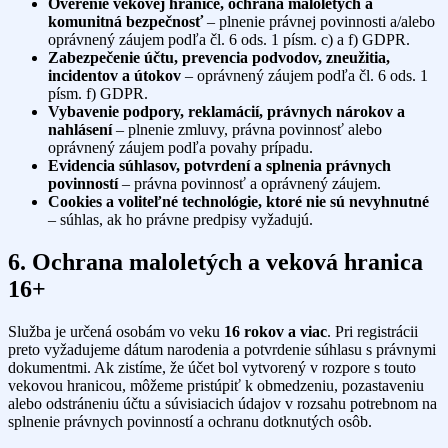
Overenie vekovej hranice, ochrana maloletých a
komunitná bezpečnosť
– plnenie právnej povinnosti a/alebo
oprávnený záujem podľa čl. 6 ods. 1 písm. c) a f) GDPR.
Zabezpečenie účtu, prevencia podvodov, zneužitia,
incidentov a útokov
– oprávnený záujem podľa čl. 6 ods. 1
písm. f) GDPR.
Vybavenie podpory, reklamácií, právnych nárokov a
nahlásení
– plnenie zmluvy, právna povinnosť alebo
oprávnený záujem podľa povahy prípadu.
Evidencia súhlasov, potvrdení a splnenia právnych
povinností
– právna povinnosť a oprávnený záujem.
Cookies a voliteľné technológie, ktoré nie sú nevyhnutné
– súhlas, ak ho právne predpisy vyžadujú.
6. Ochrana maloletých a veková hranica
16+
Služba je určená osobám vo veku
16 rokov a viac
. Pri registrácii
preto vyžadujeme dátum narodenia a potvrdenie súhlasu s právnymi
dokumentmi. Ak zistíme, že účet bol vytvorený v rozpore s touto
vekovou hranicou, môžeme pristúpiť k obmedzeniu, pozastaveniu
alebo odstráneniu účtu a súvisiacich údajov v rozsahu potrebnom na
splnenie právnych povinností a ochranu dotknutých osôb.