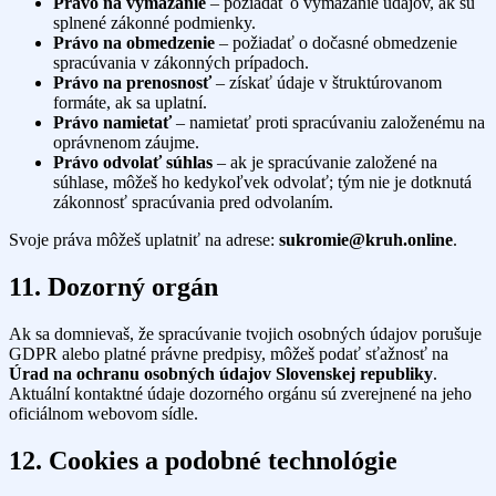
Právo na vymazanie
– požiadať o vymazanie údajov, ak sú
splnené zákonné podmienky.
Právo na obmedzenie
– požiadať o dočasné obmedzenie
spracúvania v zákonných prípadoch.
Právo na prenosnosť
– získať údaje v štruktúrovanom
formáte, ak sa uplatní.
Právo namietať
– namietať proti spracúvaniu založenému na
oprávnenom záujme.
Právo odvolať súhlas
– ak je spracúvanie založené na
súhlase, môžeš ho kedykoľvek odvolať; tým nie je dotknutá
zákonnosť spracúvania pred odvolaním.
Svoje práva môžeš uplatniť na adrese:
sukromie@kruh.online
.
11. Dozorný orgán
Ak sa domnievaš, že spracúvanie tvojich osobných údajov porušuje
GDPR alebo platné právne predpisy, môžeš podať sťažnosť na
Úrad na ochranu osobných údajov Slovenskej republiky
.
Aktuální kontaktné údaje dozorného orgánu sú zverejnené na jeho
oficiálnom webovom sídle.
12. Cookies a podobné technológie