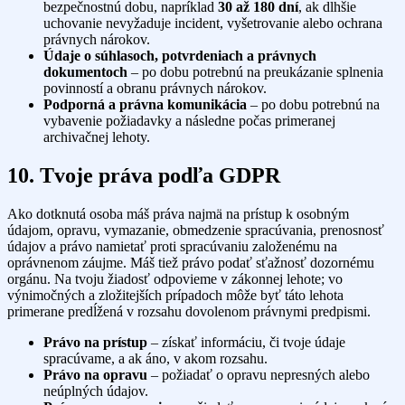
bezpečnostnú dobu, napríklad
30 až 180 dní
, ak dlhšie
uchovanie nevyžaduje incident, vyšetrovanie alebo ochrana
právnych nárokov.
Údaje o súhlasoch, potvrdeniach a právnych
dokumentoch
– po dobu potrebnú na preukázanie splnenia
povinností a obranu právnych nárokov.
Podporná a právna komunikácia
– po dobu potrebnú na
vybavenie požiadavky a následne počas primeranej
archivačnej lehoty.
10. Tvoje práva podľa GDPR
Ako dotknutá osoba máš práva najmä na prístup k osobným
údajom, opravu, vymazanie, obmedzenie spracúvania, prenosnosť
údajov a právo namietať proti spracúvaniu založenému na
oprávnenom záujme. Máš tiež právo podať sťažnosť dozornému
orgánu. Na tvoju žiadosť odpovieme v zákonnej lehote; vo
výnimočných a zložitejších prípadoch môže byť táto lehota
primerane predĺžená v rozsahu dovolenom právnymi predpismi.
Právo na prístup
– získať informáciu, či tvoje údaje
spracúvame, a ak áno, v akom rozsahu.
Právo na opravu
– požiadať o opravu nepresných alebo
neúplných údajov.