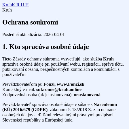
Kruh
K R U H
Kruh
Ochrana soukromí
Posledná aktualizácia: 2026-04-01
1. Kto spracúva osobné údaje
Tieto Zásady ochrany súkromia vysvetľujú, ako služba
Kruh
spracúva osobné údaje pri používaní webu, registrácii, správe účtu,
publikovaní obsahu, bezpečnostných kontrolách a komunikácii s
používateľmi.
Prevádzkovateľom je:
Fonzi, www.Fonzi.sk
.
Kontaktný e-mail:
sukromie@kruh.online
Zodpovedná osoba (ak je ustanovená):
neustanovená
Prevádzkovateľ spracúva osobné údaje v súlade s
Nariadením
(EÚ) 2016/679 (GDPR)
, zákonom č. 18/2018 Z. z. o ochrane
osobných údajov a ďalšími relevantnými právnymi predpismi
Slovenskej republiky a Európskej únie.