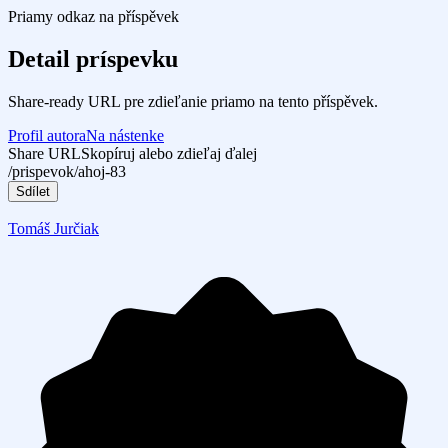
Priamy odkaz na příspěvek
Detail príspevku
Share-ready URL pre zdieľanie priamo na tento příspěvek.
Profil autora
Na nástenke
Share URL
Skopíruj alebo zdieľaj ďalej
/prispevok/ahoj-83
Sdílet
Tomáš Jurčiak