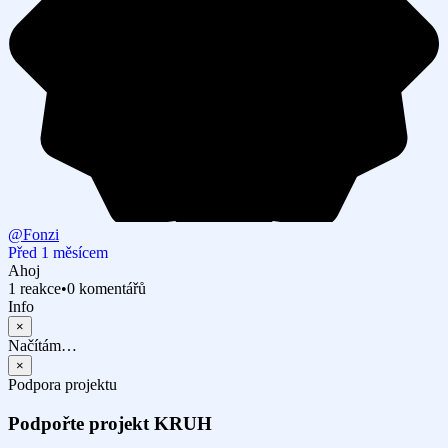
@Fonzi
Před 1 měsícem
Ahoj
1 reakce
•
0 komentářů
Info
×
Načítám…
×
Podpora projektu
Podpořte projekt KRUH