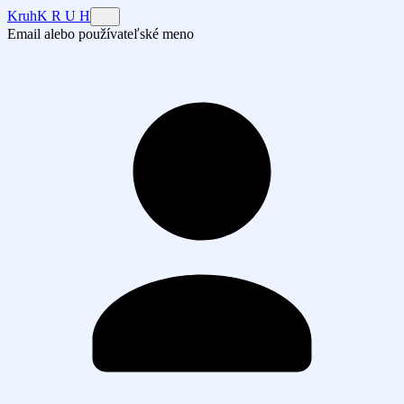
Kruh
K R U H
Email alebo používateľské meno