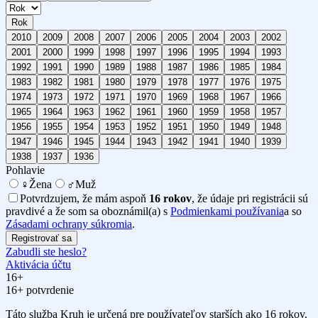
Rok
2010
2009
2008
2007
2006
2005
2004
2003
2002
2001
2000
1999
1998
1997
1996
1995
1994
1993
1992
1991
1990
1989
1988
1987
1986
1985
1984
1983
1982
1981
1980
1979
1978
1977
1976
1975
1974
1973
1972
1971
1970
1969
1968
1967
1966
1965
1964
1963
1962
1961
1960
1959
1958
1957
1956
1955
1954
1953
1952
1951
1950
1949
1948
1947
1946
1945
1944
1943
1942
1941
1940
1939
1938
1937
1936
Pohlavie
♀
Žena
♂
Muž
Potvrdzujem, že mám aspoň
16 rokov
, že údaje pri registrácii sú
pravdivé a že som sa oboznámil(a) s
Podmienkami používania
a so
Zásadami ochrany súkromia
.
Registrovať sa
Zabudli ste heslo?
Aktivácia účtu
16+
16+ potvrdenie
Táto služba Kruh je určená pre používateľov starších ako 16 rokov.