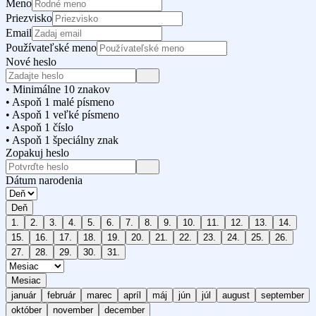
Meno
Priezvisko
Email
Používateľské meno
Nové heslo
• Minimálne 10 znakov
• Aspoň 1 malé písmeno
• Aspoň 1 veľké písmeno
• Aspoň 1 číslo
• Aspoň 1 špeciálny znak
Zopakuj heslo
Dátum narodenia
Deň
1.
2.
3.
4.
5.
6.
7.
8.
9.
10.
11.
12.
13.
14.
15.
16.
17.
18.
19.
20.
21.
22.
23.
24.
25.
26.
27.
28.
29.
30.
31.
Mesiac
január
február
marec
apríl
máj
jún
júl
august
september
október
november
december