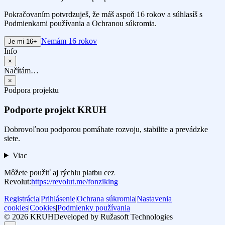
Pokračovaním potvrdzuješ, že máš aspoň 16 rokov a súhlasíš s
Podmienkami používania a Ochranou súkromia.
Nemám 16 rokov
Je mi 16+
Info
×
Načítám…
×
Podpora projektu
Podporte projekt KRUH
Dobrovoľnou podporou pomáhate rozvoju, stabilite a prevádzke
siete.
Viac
Môžete použiť aj rýchlu platbu cez
Revolut:
https://revolut.me/fonziking
Registrácia
|
Prihlásenie
|
Ochrana súkromia
|
Nastavenia
cookies
|
Cookies
|
Podmienky používania
© 2026 KRUH
Developed by Ružasoft Technologies