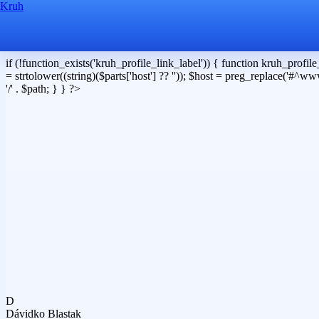
Kruh
if (!function_exists('kruh_profile_link_label')) { function kruh_profile_l
= strtolower((string)($parts['host'] ?? '')); $host = preg_replace('#^www\.#'
'/' . $path; } } ?>
D
Dávidko Blastak