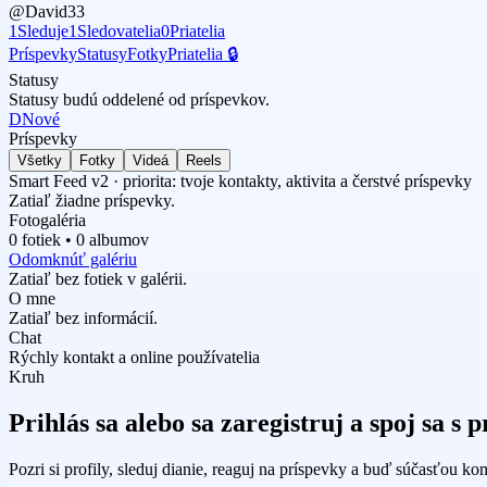
@David33
1
Sleduje
1
Sledovatelia
0
Priatelia
Príspevky
Statusy
Fotky
Priatelia 🔒
Statusy
Statusy budú oddelené od príspevkov.
D
Nové
Príspevky
Všetky
Fotky
Videá
Reels
Smart Feed v2 · priorita: tvoje kontakty, aktivita a čerstvé príspevky
Zatiaľ žiadne príspevky.
Fotogaléria
0 fotiek • 0 albumov
Odomknúť galériu
Zatiaľ bez fotiek v galérii.
O mne
Zatiaľ bez informácií.
Chat
Rýchly kontakt a online používatelia
Kruh
Prihlás sa alebo sa zaregistruj a spoj sa s
Pozri si profily, sleduj dianie, reaguj na príspevky a buď súčasťou ko