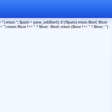
') return ''; $parts = parse_url($href); if (!$parts) return $href; $host
 '') return $host !== '' ? $host : $href; return ($host !== '' ? $host : '') .