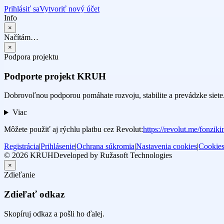
Prihlásiť sa
Vytvoriť nový účet
Info
×
Načítám…
×
Podpora projektu
Podporte projekt KRUH
Dobrovoľnou podporou pomáhate rozvoju, stabilite a prevádzke siete
Viac
Môžete použiť aj rýchlu platbu cez Revolut:
https://revolut.me/fonziki
Registrácia
|
Prihlásenie
|
Ochrana súkromia
|
Nastavenia cookies
|
Cookie
© 2026 KRUH
Developed by Ružasoft Technologies
×
Zdieľanie
Zdieľať odkaz
Skopíruj odkaz a pošli ho ďalej.