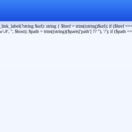
ink_label(?string $url): string { $href = trim((string)$url); if ($href === '
, '', $host); $path = trim((string)($parts['path'] ?? ''), '/'); if ($path ===