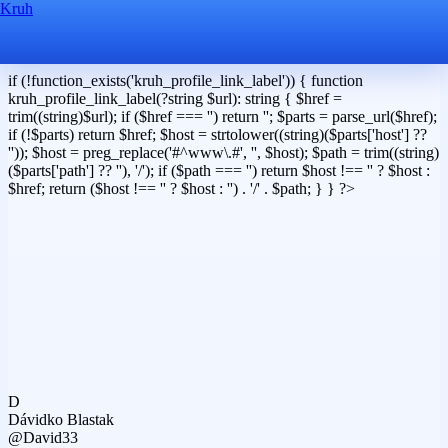
Kruh
if (!function_exists('kruh_profile_link_label')) { function
kruh_profile_link_label(?string $url): string { $href =
trim((string)$url); if ($href === '') return ''; $parts = parse_url($href);
if (!$parts) return $href; $host = strtolower((string)($parts['host'] ??
'')); $host = preg_replace('#^www\.#', '', $host); $path = trim((string)
($parts['path'] ?? ''), '/'); if ($path === '') return $host !== '' ? $host :
$href; return ($host !== '' ? $host : '') . '/' . $path; } } ?>
D
Dávidko Blastak
@David33