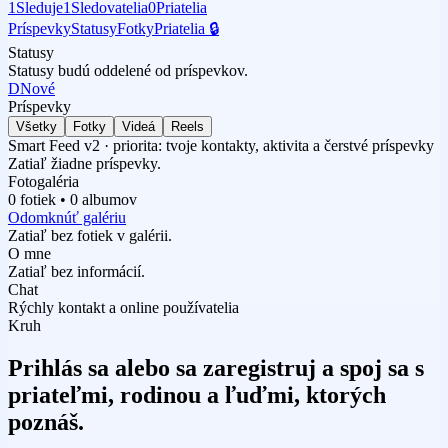
1
Sleduje
1
Sledovatelia
0
Priatelia
Príspevky
Statusy
Fotky
Priatelia 🔒
Statusy
Statusy budú oddelené od príspevkov.
D
Nové
Príspevky
Všetky
Fotky
Videá
Reels
Smart Feed v2 · priorita: tvoje kontakty, aktivita a čerstvé príspevky
Zatiaľ žiadne príspevky.
Fotogaléria
0 fotiek • 0 albumov
Odomknúť galériu
Zatiaľ bez fotiek v galérii.
O mne
Zatiaľ bez informácií.
Chat
Rýchly kontakt a online používatelia
Kruh
Prihlás sa alebo sa zaregistruj a spoj sa s
priateľmi, rodinou a ľuďmi, ktorých
poznáš.