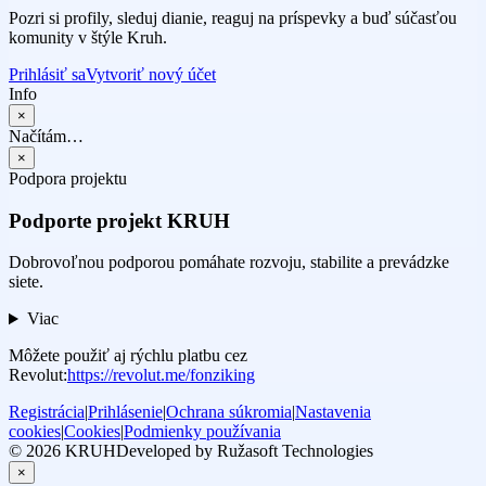
Pozri si profily, sleduj dianie, reaguj na príspevky a buď súčasťou
komunity v štýle Kruh.
Prihlásiť sa
Vytvoriť nový účet
Info
×
Načítám…
×
Podpora projektu
Podporte projekt KRUH
Dobrovoľnou podporou pomáhate rozvoju, stabilite a prevádzke
siete.
Viac
Môžete použiť aj rýchlu platbu cez
Revolut:
https://revolut.me/fonziking
Registrácia
|
Prihlásenie
|
Ochrana súkromia
|
Nastavenia
cookies
|
Cookies
|
Podmienky používania
© 2026 KRUH
Developed by Ružasoft Technologies
×