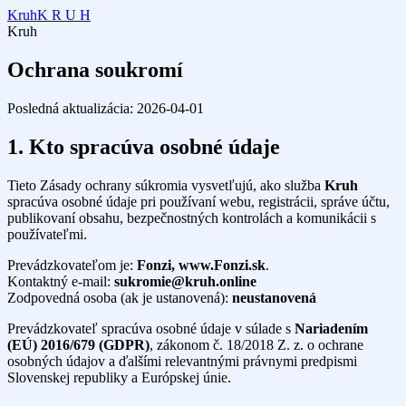
Kruh
K R U H
Kruh
Ochrana soukromí
Posledná aktualizácia: 2026-04-01
1. Kto spracúva osobné údaje
Tieto Zásady ochrany súkromia vysvetľujú, ako služba
Kruh
spracúva osobné údaje pri používaní webu, registrácii, správe účtu,
publikovaní obsahu, bezpečnostných kontrolách a komunikácii s
používateľmi.
Prevádzkovateľom je:
Fonzi, www.Fonzi.sk
.
Kontaktný e-mail:
sukromie@kruh.online
Zodpovedná osoba (ak je ustanovená):
neustanovená
Prevádzkovateľ spracúva osobné údaje v súlade s
Nariadením
(EÚ) 2016/679 (GDPR)
, zákonom č. 18/2018 Z. z. o ochrane
osobných údajov a ďalšími relevantnými právnymi predpismi
Slovenskej republiky a Európskej únie.