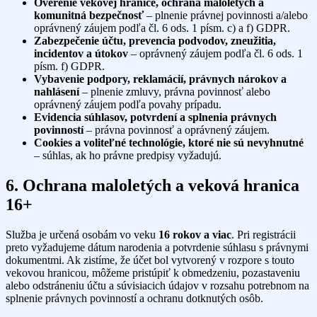
Overenie vekovej hranice, ochrana maloletých a
komunitná bezpečnosť
– plnenie právnej povinnosti a/alebo
oprávnený záujem podľa čl. 6 ods. 1 písm. c) a f) GDPR.
Zabezpečenie účtu, prevencia podvodov, zneužitia,
incidentov a útokov
– oprávnený záujem podľa čl. 6 ods. 1
písm. f) GDPR.
Vybavenie podpory, reklamácií, právnych nárokov a
nahlásení
– plnenie zmluvy, právna povinnosť alebo
oprávnený záujem podľa povahy prípadu.
Evidencia súhlasov, potvrdení a splnenia právnych
povinností
– právna povinnosť a oprávnený záujem.
Cookies a voliteľné technológie, ktoré nie sú nevyhnutné
– súhlas, ak ho právne predpisy vyžadujú.
6. Ochrana maloletých a veková hranica
16+
Služba je určená osobám vo veku
16 rokov a viac
. Pri registrácii
preto vyžadujeme dátum narodenia a potvrdenie súhlasu s právnymi
dokumentmi. Ak zistíme, že účet bol vytvorený v rozpore s touto
vekovou hranicou, môžeme pristúpiť k obmedzeniu, pozastaveniu
alebo odstráneniu účtu a súvisiacich údajov v rozsahu potrebnom na
splnenie právnych povinností a ochranu dotknutých osôb.