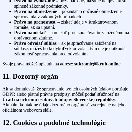
Právo na vymazanie
– požiadať o vymazanie údajov, ak sú
splnené zákonné podmienky.
Právo na obmedzenie
– požiadať o dočasné obmedzenie
spracúvania v zákonných prípadoch.
Právo na prenosnosť
– získať údaje v štruktúrovanom
formáte, ak sa uplatní.
Právo namietať
– namietať proti spracúvaniu založenému na
oprávnenom záujme.
Právo odvolať súhlas
– ak je spracúvanie založené na
súhlase, môžeš ho kedykoľvek odvolať; tým nie je dotknutá
zákonnosť spracúvania pred odvolaním.
Svoje práva môžeš uplatniť na adrese:
sukromie@kruh.online
.
11. Dozorný orgán
Ak sa domnievaš, že spracúvanie tvojich osobných údajov porušuje
GDPR alebo platné právne predpisy, môžeš podať sťažnosť na
Úrad na ochranu osobných údajov Slovenskej republiky
.
Aktuální kontaktné údaje dozorného orgánu sú zverejnené na jeho
oficiálnom webovom sídle.
12. Cookies a podobné technológie