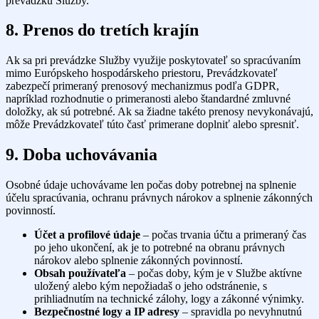
prevádzku Služby.
8. Prenos do tretích krajín
Ak sa pri prevádzke Služby využije poskytovateľ so spracúvaním
mimo Európskeho hospodárskeho priestoru, Prevádzkovateľ
zabezpečí primeraný prenosový mechanizmus podľa GDPR,
napríklad rozhodnutie o primeranosti alebo štandardné zmluvné
doložky, ak sú potrebné. Ak sa žiadne takéto prenosy nevykonávajú,
môže Prevádzkovateľ túto časť primerane doplniť alebo spresniť.
9. Doba uchovávania
Osobné údaje uchovávame len počas doby potrebnej na splnenie
účelu spracúvania, ochranu právnych nárokov a splnenie zákonných
povinností.
Účet a profilové údaje
– počas trvania účtu a primeraný čas
po jeho ukončení, ak je to potrebné na obranu právnych
nárokov alebo splnenie zákonných povinností.
Obsah používateľa
– počas doby, kým je v Službe aktívne
uložený alebo kým nepožiadaš o jeho odstránenie, s
prihliadnutím na technické zálohy, logy a zákonné výnimky.
Bezpečnostné logy a IP adresy
– spravidla po nevyhnutnú