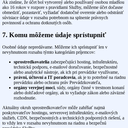
Ak zistíme, že účet bol vytvorený alebo používaný osobou mladšou
ako 16 rokov v rozpore s pravidlami Služby, môžeme účet dočasne
obmedziť, pozastaviť, vyžiadať dodatočné overenie alebo odstrániť
súvisiace údaje v rozsahu potrebnom na splnenie právnych
povinností a ochranu dotknutých osôb.
7. Komu môžeme údaje sprístupniť
Osobné údaje nepredávame. Môžeme ich sprístupniť len v
nevyhnutnom rozsahu týmto kategóriám príjemcov:
sprostredkovatelia
zabezpečujúci hosting, infraštruktúru,
technickú podporu, e-mailové doručovanie, bezpečnostné
alebo analytické nástroje, ak ich pri prevádzke využívame,
právni, účtovní a IT poradcovia
, ak je to potrebné na riadnu
prevádzku alebo ochranu práv Prevádzkovateľa,
orgány verejnej moci
, súdy, orgány činné v trestnom konaní
alebo dohľadové orgány, ak to vyžaduje zákon alebo záväzné
rozhodnutie.
Aktuálny okruh sprostredkovateľov môže zahŕňať najmä
poskytovateľov hostingu, serverovej infraštruktúry, e-mailových
služieb, CDN, bezpečnostných a technických podporných riešení, a
to vždy len v rozsahu nevyhnutnom na riadnu a bezpečnú