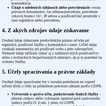
komunikácia.
Údaje o udelených súhlasoch alebo potvrdeniach:
verzia
právnych dokumentov, čas súhlasu/potvrdenia, potvrdenie
vekovej hranice 16+, IP adresa a používateľské prostredie v
čase registrácie alebo potvrdenia.
4. Z akých zdrojov údaje získavame
Osobné údaje získavame predovšetkým priamo od teba pri
registrácii, používaní Služby a komunikácii s nami. Určité údaje
vznikajú automaticky pri používaní webu a jeho zabezpečení.
Niektoré údaje môžeme získať aj z nahlásení iných používateľov
alebo z technických bezpečnostných nástrojov, ak je to potrebné na
ochranu Služby.
5. Účely spracúvania a právne základy
Osobné údaje spracúvame len v rozsahu potrebnom na vopred
určené účely a vždy na príslušnom právnom základe podľa GDPR.
Vytvorenie a správa účtu, poskytovanie funkcií Služby
–
plnenie zmluvy alebo vykonanie opatrení pred uzatvorením
zmluvy podľa čl. 6 ods. 1 písm. b) GDPR.