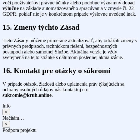
voči používateľovi právne účinky alebo podobne významný dopad
výlučne
na základe automatizovaného spracúvania v zmysle čl. 22
GDPR, pokiaľ nie je v konkrétnom prípade výslovne uvedené inak.
15. Zmeny týchto Zásad
Tieto Zásady môžeme primerane aktualizovať, aby odrážali zmeny v
právnych predpisoch, technickom riešení, bezpečnostných
postupoch alebo samotnej Službe. Aktuálna verzia je vždy
zverejnená na tejto stránke s dátumom poslednej aktualizácie.
16. Kontakt pre otázky o súkromí
V prípade otázok, žiadostí alebo uplatnenia práv týkajúcich sa
ochrany osobných údajov nás kontaktuj na:
sukromie@kruh.online
.
Info
×
Načítám…
×
Podpora projektu