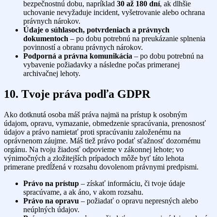
bezpečnostnú dobu, napríklad
30 až 180 dní
, ak dlhšie
uchovanie nevyžaduje incident, vyšetrovanie alebo ochrana
právnych nárokov.
Údaje o súhlasoch, potvrdeniach a právnych
dokumentoch
– po dobu potrebnú na preukázanie splnenia
povinností a obranu právnych nárokov.
Podporná a právna komunikácia
– po dobu potrebnú na
vybavenie požiadavky a následne počas primeranej
archivačnej lehoty.
10. Tvoje práva podľa GDPR
Ako dotknutá osoba máš práva najmä na prístup k osobným
údajom, opravu, vymazanie, obmedzenie spracúvania, prenosnosť
údajov a právo namietať proti spracúvaniu založenému na
oprávnenom záujme. Máš tiež právo podať sťažnosť dozornému
orgánu. Na tvoju žiadosť odpovieme v zákonnej lehote; vo
výnimočných a zložitejších prípadoch môže byť táto lehota
primerane predĺžená v rozsahu dovolenom právnymi predpismi.
Právo na prístup
– získať informáciu, či tvoje údaje
spracúvame, a ak áno, v akom rozsahu.
Právo na opravu
– požiadať o opravu nepresných alebo
neúplných údajov.