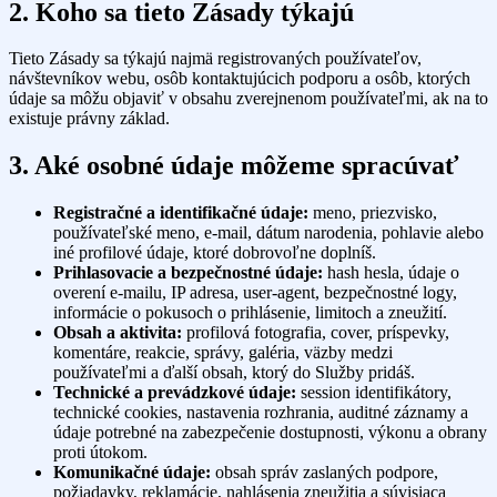
2. Koho sa tieto Zásady týkajú
Tieto Zásady sa týkajú najmä registrovaných používateľov,
návštevníkov webu, osôb kontaktujúcich podporu a osôb, ktorých
údaje sa môžu objaviť v obsahu zverejnenom používateľmi, ak na to
existuje právny základ.
3. Aké osobné údaje môžeme spracúvať
Registračné a identifikačné údaje:
meno, priezvisko,
používateľské meno, e-mail, dátum narodenia, pohlavie alebo
iné profilové údaje, ktoré dobrovoľne doplníš.
Prihlasovacie a bezpečnostné údaje:
hash hesla, údaje o
overení e-mailu, IP adresa, user-agent, bezpečnostné logy,
informácie o pokusoch o prihlásenie, limitoch a zneužití.
Obsah a aktivita:
profilová fotografia, cover, príspevky,
komentáre, reakcie, správy, galéria, väzby medzi
používateľmi a ďalší obsah, ktorý do Služby pridáš.
Technické a prevádzkové údaje:
session identifikátory,
technické cookies, nastavenia rozhrania, auditné záznamy a
údaje potrebné na zabezpečenie dostupnosti, výkonu a obrany
proti útokom.
Komunikačné údaje:
obsah správ zaslaných podpore,
požiadavky, reklamácie, nahlásenia zneužitia a súvisiaca