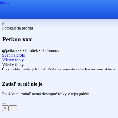
Kruh
P
Fotogaléria profilu
Petkoo xxx
@petkoxxx • 0 fotiek • 0 albumov
Späť na profil
Všetky fotky
Všetky fotky
Čistý prehľad pridaných fotiek. Reakcie a komentáre sú schované kompaktne, aby 
Zatiaľ tu nič nie je
Používateľ zatiaľ nemá dostupné fotky v tejto galérii.
×