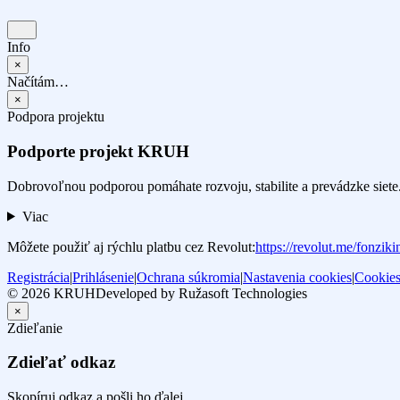
Info
×
Načítám…
×
Podpora projektu
Podporte projekt KRUH
Dobrovoľnou podporou pomáhate rozvoju, stabilite a prevádzke siete
Viac
Môžete použiť aj rýchlu platbu cez Revolut:
https://revolut.me/fonziki
Registrácia
|
Prihlásenie
|
Ochrana súkromia
|
Nastavenia cookies
|
Cookie
© 2026 KRUH
Developed by Ružasoft Technologies
×
Zdieľanie
Zdieľať odkaz
Skopíruj odkaz a pošli ho ďalej.