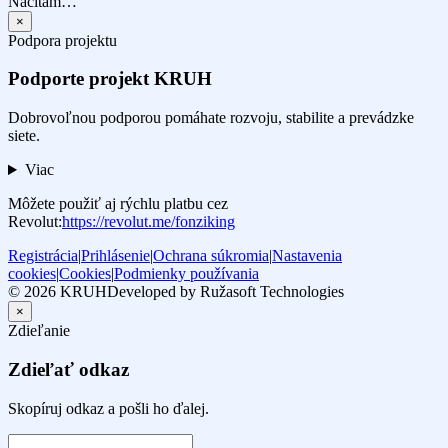
Načítám…
×
Podpora projektu
Podporte projekt KRUH
Dobrovoľnou podporou pomáhate rozvoju, stabilite a prevádzke
siete.
Viac
Môžete použiť aj rýchlu platbu cez
Revolut:
https://revolut.me/fonziking
Registrácia
|
Prihlásenie
|
Ochrana súkromia
|
Nastavenia
cookies
|
Cookies
|
Podmienky používania
© 2026 KRUH
Developed by Ružasoft Technologies
×
Zdieľanie
Zdieľať odkaz
Skopíruj odkaz a pošli ho ďalej.