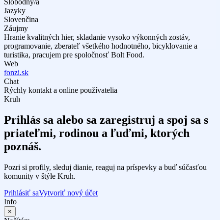
Slobodný/á
Jazyky
Slovenčina
Záujmy
Hranie kvalitných hier, skladanie vysoko výkonných zostáv,
programovanie, zberateľ všetkého hodnotného, bicyklovanie a
turistika, pracujem pre spoločnosť Bolt Food.
Web
fonzi.sk
Chat
Rýchly kontakt a online používatelia
Kruh
Prihlás sa alebo sa zaregistruj a spoj sa s
priateľmi, rodinou a ľuďmi, ktorých
poznáš.
Pozri si profily, sleduj dianie, reaguj na príspevky a buď súčasťou
komunity v štýle Kruh.
Prihlásiť sa
Vytvoriť nový účet
Info
×