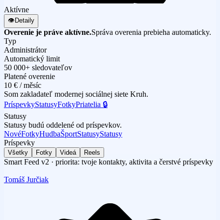
Aktívne
👁
Detaily
Overenie je práve aktívne.
Správa overenia prebieha automaticky.
Typ
Administrátor
Automatický limit
50 000+ sledovateľov
Platené overenie
10 € / měsíc
Som zakladateľ modernej sociálnej siete Kruh.
Príspevky
Statusy
Fotky
Priatelia 🔒
Statusy
Statusy budú oddelené od príspevkov.
Nové
Fotky
Hudba
Šport
Statusy
Statusy
Príspevky
Všetky
Fotky
Videá
Reels
Smart Feed v2 · priorita: tvoje kontakty, aktivita a čerstvé príspevky
Tomáš Jurčiak