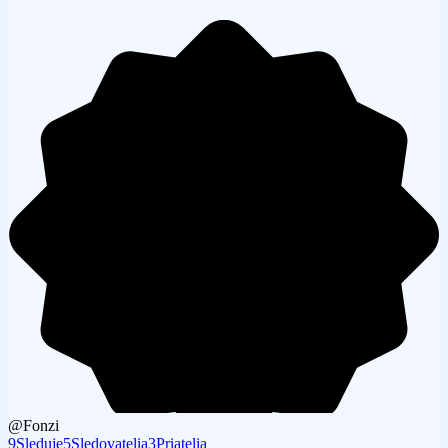
@Fonzi
9
Sleduje
5
Sledovatelia
3
Priatelia