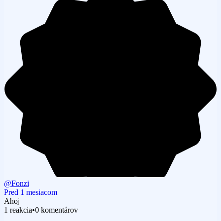
@Fonzi
Pred 1 mesiacom
Ahoj
1 reakcia
•
0 komentárov