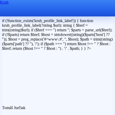
Kruh
if (!function_exists('kruh_profile_link_label')) { function
kruh_profile_link_label(?string $url): string { $href =
trim((string)$url); if ($href === '') return ''; $parts = parse_url($href);
if (!$parts) return $href; $host = strtolower((string)($parts['host'] ??
'')); $host = preg_replace('#^www\.#', '', $host); $path = trim((string)
($parts['path'] ?? ''), '/'); if ($path === '') return $host !== '' ? $host :
$href; return ($host !== '' ? $host : '') . '/' . $path; } } ?>
Tomáš Jurčiak