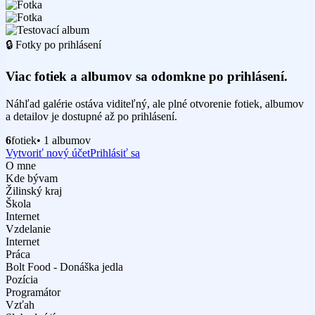
🔒 Fotky po prihlásení
Viac fotiek a albumov sa odomkne po prihlásení.
Náhľad galérie ostáva viditeľný, ale plné otvorenie fotiek, albumov
a detailov je dostupné až po prihlásení.
6
fotiek
• 1 albumov
Vytvoriť nový účet
Prihlásiť sa
O mne
Kde bývam
Žilinský kraj
Škola
Internet
Vzdelanie
Internet
Práca
Bolt Food - Donáška jedla
Pozícia
Programátor
Vzťah