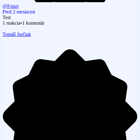
@Fonzi
Pred 2 mesiacmi
Test
1 reakcia
•
1 komentár
Tomáš Jurčiak